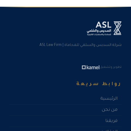
شركة السديس والسلمي للمحاماة | ASL Law Firm
تطوير وتشغيل
روابط سريعة
الرئيسية
من نحن
فريقنا